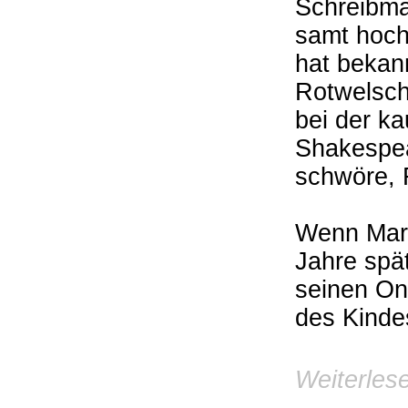
Schreibmas
samt hoch
hat bekann
Rotwelsch
bei der k
Shakespea
schwöre, 
Wenn Mart
Jahre spä
seinen Onk
des Kinde
Weiterles