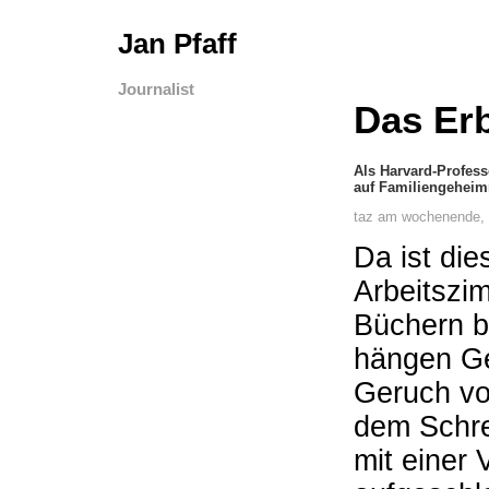
Jan Pfaff
Journalist
Das Er
Als Harvard-Profess
auf Familiengeheim
taz am wochenende, 
Da ist di
Arbeitszim
Büchern b
hängen Ge
Geruch von
dem Schre
mit einer 