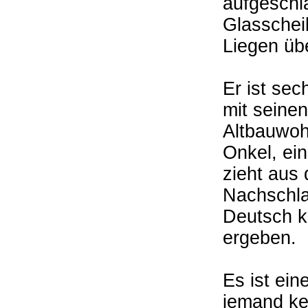
aufgeschl
Glasschei
Liegen üb
Er ist sec
mit seine
Altbauwoh
Onkel, ein
zieht aus
Nachschlag
Deutsch k
ergeben.
Es ist ei
jemand ke