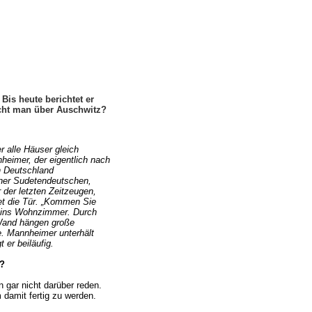
Bis heute berichtet er
icht man über Auschwitz?
r alle Häuser gleich
eimer, der eigentlich nach
h Deutschland
einer Sudetendeutschen,
der letzten Zeitzeugen,
et die Tür. „Kommen Sie
et ins Wohnzimmer. Durch
 Wand hängen große
ee. Mannheimer unterhält
 er beiläufig.
z?
 gar nicht darüber reden.
 damit fertig zu werden.