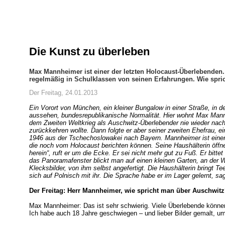
Die Kunst zu überleben
Max Mannheimer ist einer der letzten Holocaust-Überlebenden. 
regelmäßig in Schulklassen von seinen Erfahrungen. Wie spr
Der Freitag, 24.01.2013
Ein Vorort von München, ein kleiner Bungalow in einer Straße, in de
aussehen, bundesrepublikanische Normalität. Hier wohnt Max Mannh
dem Zweiten Weltkrieg als Auschwitz-Überlebender nie wieder nac
zurückkehren wollte. Dann folgte er aber seiner zweiten Ehefrau, 
1946 aus der Tschechoslowakei nach Bayern. Mannheimer ist einer 
die noch vom Holocaust berichten können. Seine Haushälterin öffn
herein“, ruft er um die Ecke. Er sei nicht mehr gut zu Fuß. Er bitt
das Panoramafenster blickt man auf einen kleinen Garten, an der
Klecksbilder, von ihm selbst angefertigt. Die Haushälterin bringt T
sich auf Polnisch mit ihr. Die Sprache habe er im Lager gelernt, sagt
Der Freitag: Herr Mannheimer, wie spricht man über Auschwit
Max Mannheimer: Das ist sehr schwierig. Viele Überlebende können
Ich habe auch 18 Jahre geschwiegen – und lieber Bilder gemalt, um