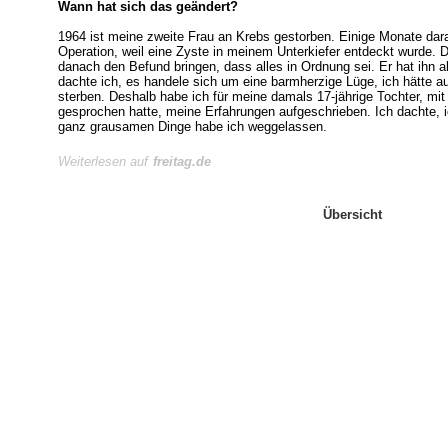
W
ann hat sich das geändert?
1964 ist meine zweite Frau an Krebs gestorben. Einige Monate dara
Operation, weil eine Zyste in meinem Unterkiefer entdeckt wurde. D
danach den Befund bringen, dass alles in Ordnung sei. Er hat ihn 
dachte ich, es handele sich um eine barmherzige Lüge, ich hätte 
sterben. Deshalb habe ich für meine damals 17-jährige Tochter, mit 
gesprochen hatte, meine Erfahrungen aufgeschrieben. Ich dachte, ic
ganz grausamen Dinge habe ich weggelassen.
Weiterlesen auf
freitag.de
Übersicht